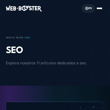
EN
/
/
INICIO
BLOG
SEO
SEO
Explora nuestros 11 artículos dedicados a seo.