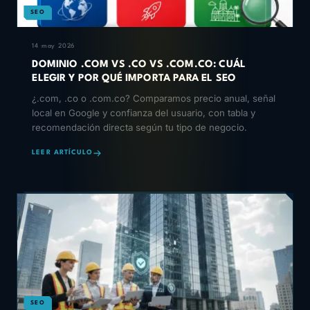
SEO
14 may 2026
DOMINIO .COM VS .CO VS .COM.CO: CUÁL
ELEGIR Y POR QUÉ IMPORTA PARA EL SEO
¿.com, .co o .com.co? Comparamos precio anual, señal
local en Google y confianza del usuario, con tabla y
recomendación directa según tu tipo de negocio.
LEER ARTÍCULO
SEO