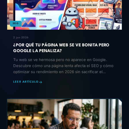
SEO
2 jun 2026
¿POR QUÉ TU PÁGINA WEB SE VE BONITA PERO
GOOGLE LA PENALIZA?
Tu web se ve hermosa pero no aparece en Google.
Descubre cómo una página lenta afecta el SEO y cómo
optimizar su rendimiento en 2026 sin sacrificar el
diseño.
LEER ARTÍCULO