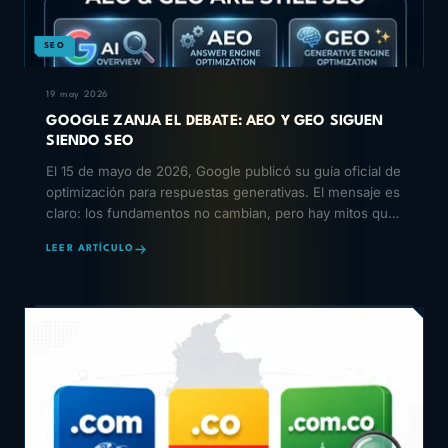
SEO
19 may 2026
GOOGLE ZANJA EL DEBATE: AEO Y GEO SIGUEN
SIENDO SEO
El 15 de mayo de 2026, Google publicó su guía oficial de
optimización para respuestas generativas. El mensaje es
claro: los fundamentos no cambian, pero hay mitos que
debes abandonar ya.
LEER ARTÍCULO