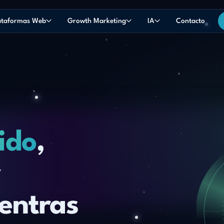
ataformas Web
Growth Marketing
IA
Contacto
ido
,
y
entras