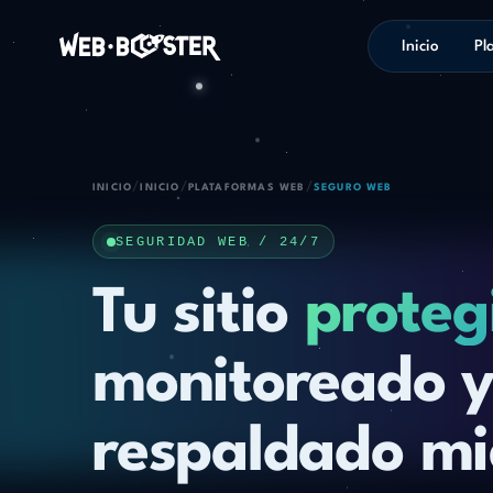
Inicio
Pl
/
/
/
INICIO
INICIO
PLATAFORMAS WEB
SEGURO WEB
SEGURIDAD WEB / 24/7
Tu sitio
proteg
monitoreado 
respaldado mi