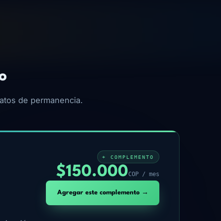
o
ratos de permanencia.
+ COMPLEMENTO
$150.000
COP / mes
Agregar este complemento →