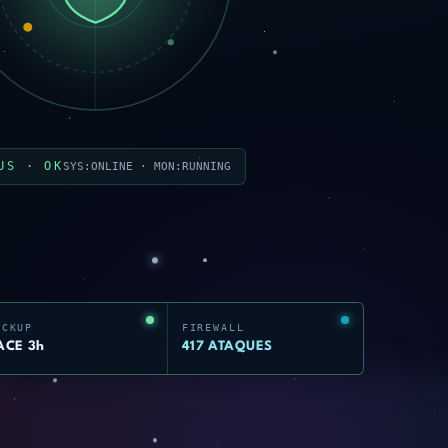
US · OK
SYS:ONLINE · MON:RUNNING
ACKUP
FIREWALL
ACE 3h
417 ATAQUES