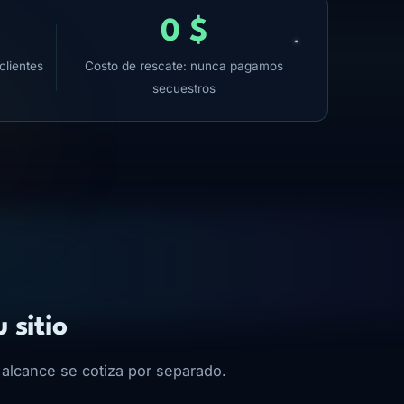
0 $
clientes
Costo de rescate: nunca pagamos
secuestros
 sitio
 alcance se cotiza por separado.