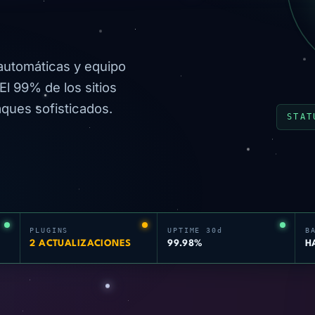
 automáticas y equipo
l 99% de los sitios
ques sofisticados.
STAT
PLUGINS
UPTIME 30d
B
2 ACTUALIZACIONES
99.98%
H