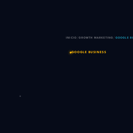
/
/
INICIO
GROWTH MARKETING
GOOGLE B
GOOGLE BUSINESS
Que Goo
primero
tu ciud