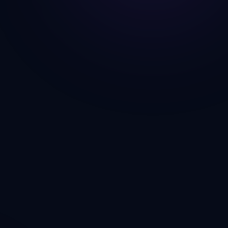
 negocio
an en