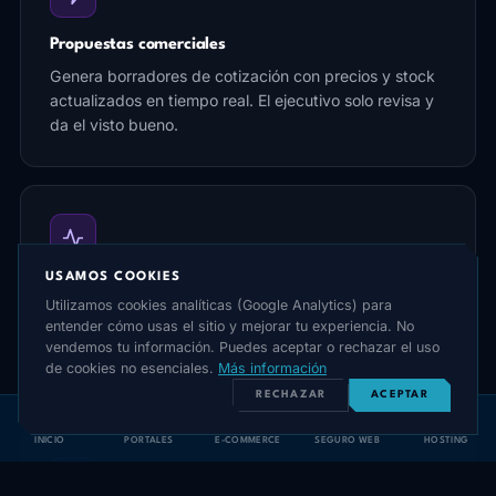
Propuestas comerciales
Genera borradores de cotización con precios y stock
actualizados en tiempo real. El ejecutivo solo revisa y
da el visto bueno.
USAMOS COOKIES
Seguimiento automático
Utilizamos cookies analíticas (Google Analytics) para
Alerta cuando una oportunidad lleva días sin
entender cómo usas el sitio y mejorar tu experiencia. No
movimiento y sugiere el próximo paso concreto para
vendemos tu información. Puedes aceptar o rechazar el uso
no perder la venta.
de cookies no esenciales.
Más información
RECHAZAR
ACEPTAR
INICIO
PORTALES
E-COMMERCE
SEGURO WEB
HOSTING