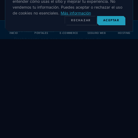
entender cómo usas el sitio y mejorar tu experiencia. No
vendemos tu información. Puedes aceptar o rechazar el uso
de cookies no esenciales.
Más información
RECHAZAR
ACEPTAR
Métricas de ventas
INICIO
PORTALES
E-COMMERCE
SEGURO WEB
HOSTING
Dashboards con conversaciones, tasa de
calificación, conversión a cita y conversión a venta.
Mejoras mensuales con datos.
ENTREGABLES
Todo lo que entregamos