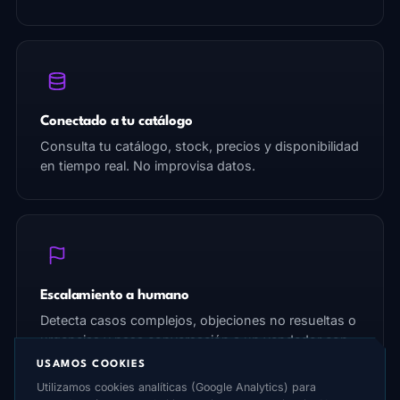
Conectado a tu catálogo
Consulta tu catálogo, stock, precios y disponibilidad
en tiempo real. No improvisa datos.
Escalamiento a humano
Detecta casos complejos, objeciones no resueltas o
urgencias y pasa conversación a un vendedor con
todo el contexto.
USAMOS COOKIES
Utilizamos cookies analíticas (Google Analytics) para