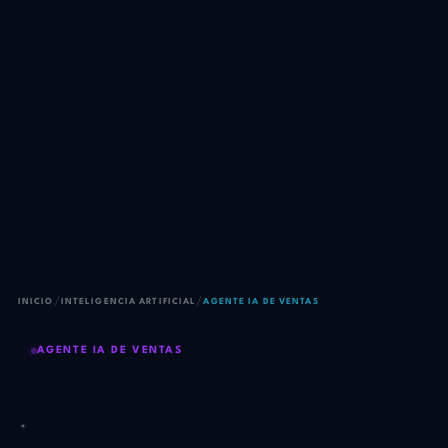
/
/
INICIO
INTELIGENCIA ARTIFICIAL
AGENTE IA DE VENTAS
AGENTE IA DE VENTAS
Un vendedor virtual que
nunca duerme, nunca se