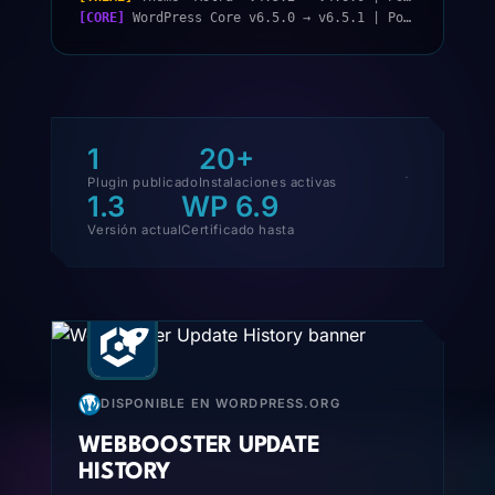
[CORE]
WordPress Core v6.5.0 → v6.5.1 | Por: jorge.diaz | Ayer 18:22
1
20+
Plugin publicado
Instalaciones activas
1.3
WP 6.9
Versión actual
Certificado hasta
DISPONIBLE EN WORDPRESS.ORG
WEBBOOSTER UPDATE
HISTORY