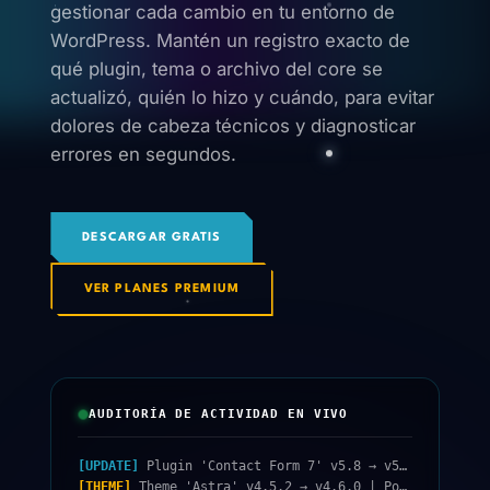
gestionar cada cambio en tu entorno de
WordPress. Mantén un registro exacto de
qué plugin, tema o archivo del core se
actualizó, quién lo hizo y cuándo, para evitar
dolores de cabeza técnicos y diagnosticar
errores en segundos.
DESCARGAR GRATIS
VER PLANES PREMIUM
AUDITORÍA DE ACTIVIDAD EN VIVO
[UPDATE]
Plugin 'Contact Form 7' v5.8 → v5.9 | Por: admin | Hoy 10:15
[THEME]
Theme 'Astra' v4.5.2 → v4.6.0 | Por: system_cron | Hoy 04:30