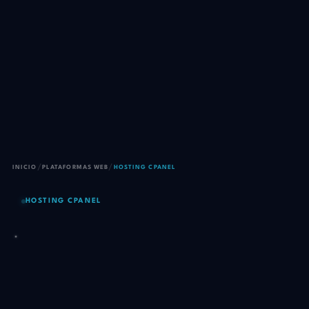
/
/
INICIO
PLATAFORMAS WEB
HOSTING CPANEL
HOSTING CPANEL
Hosting cPanel que no te
deja varado cuando más lo
necesitas.