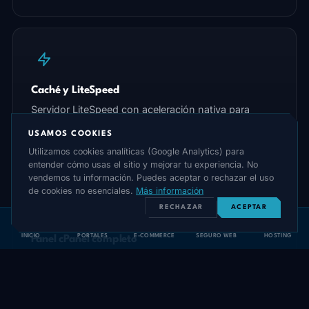
Caché y LiteSpeed
Servidor LiteSpeed con aceleración nativa para
WordPress. Cargas hasta 3x más rápidas que
USAMOS COOKIES
Apache.
Utilizamos cookies analíticas (Google Analytics) para
entender cómo usas el sitio y mejorar tu experiencia. No
vendemos tu información. Puedes aceptar o rechazar el uso
de cookies no esenciales.
Más información
RECHAZAR
ACEPTAR
INICIO
PORTALES
E-COMMERCE
SEGURO WEB
HOSTING
Panel cPanel completo
Gestiona archivos, dominios, emails, DNS y bases
de datos desde la interfaz más usada del mundo.