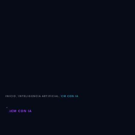
/
/
INICIO
INTELIGENCIA ARTIFICIAL
CM CON IA
CM CON IA
Tu community manager