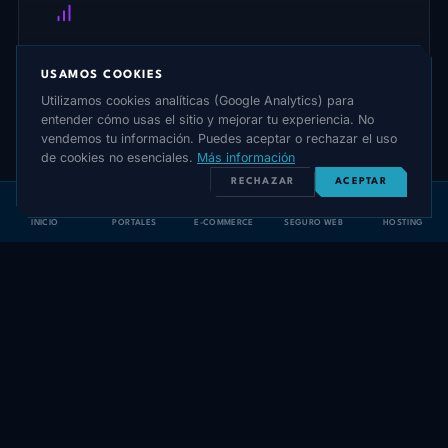
Análisis de desempeño
USAMOS COOKIES
Reporta qué formato, hora y tema funciona mejor.
Utilizamos cookies analíticas (Google Analytics) para
Propone ajustes al calendario editorial cada semana.
entender cómo usas el sitio y mejorar tu experiencia. No
vendemos tu información. Puedes aceptar o rechazar el uso
de cookies no esenciales.
Más información
RECHAZAR
ACEPTAR
INICIO
PORTALES
E-COMMERCE
SEGURO WEB
HOSTING
Escucha social
Detecta menciones de tu marca, sentiment negativo
y oportunidades de engagement con creadores o
clientes.