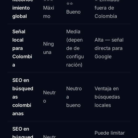
⭐⭐
imiento
Máxi
fuera de
Bueno
global
mo
Colombia
Señal
Media
local
(depen
Alta — señal
Ning
para
de de
directa para
una
Colombi
configu
Google
a
ración)
SEO en
búsqued
Neutro
Ventaja en
Neutr
as
a
búsquedas
o
colombi
bueno
locales
anas
SEO en
Puede limitar
búsqued
Neutr