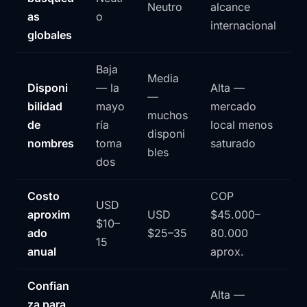
Neutro
alcance
as
o
internacional
globales
Baja
Media
Disponi
— la
Alta —
—
bilidad
mayo
mercado
muchos
de
ría
local menos
disponi
nombres
toma
saturado
bles
dos
Costo
COP
USD
aproxim
USD
$45.000–
$10–
ado
$25–35
80.000
15
anual
aprox.
Confian
Alta —
za para