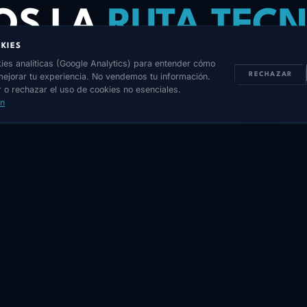
OS LA
RUTA TEC
KIES
CTA PARA
ALCA
ies analíticas (Google Analytics) para entender cómo
 mejorar tu experiencia. No vendemos tu información.
RECHAZAR
 o rechazar el uso de cookies no esenciales.
TUS OBJETIVOS.
ón
AR ASESORÍA PERSONALIZADA
LLENAR FORMULARIO 
+57 (324) 875 4453
INFO@WEBBOOSTER.COM.CO
LUN–VIE: 8:00–5:00