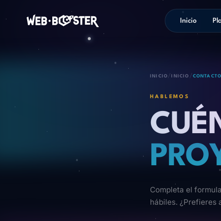
Inicio
Pl
/
/
INICIO
INICIO
CONTACT
HABLEMOS
CUÉ
PRO
Completa el formul
hábiles. ¿Prefieres