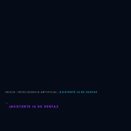
/
/
INICIO
INTELIGENCIA ARTIFICIAL
ASISTENTE IA DE VENTAS
ASISTENTE IA DE VENTAS
El copiloto que tus