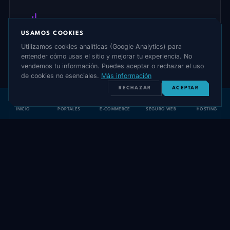
USAMOS COOKIES
Coach de ventas
Utilizamos cookies analíticas (Google Analytics) para
Revisa conversaciones perdidas y explica por qué:
entender cómo usas el sitio y mejorar tu experiencia. No
objeción no resuelta, demora en responder, precio
vendemos tu información. Puedes aceptar o rechazar el uso
de cookies no esenciales.
Más información
no argumentado, falta de urgencia.
RECHAZAR
ACEPTAR
INICIO
PORTALES
E-COMMERCE
SEGURO WEB
HOSTING
Dentro del CRM
Vive en tu CRM (HubSpot, Pipedrive, Kommo) como
botón lateral. No cambias de herramienta, solo
obtienes superpoderes.