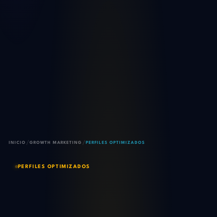
/
/
INICIO
GROWTH MARKETING
PERFILES OPTIMIZADOS
PERFILES OPTIMIZADOS
Tu perfil en redes es tu
segunda landing. Haz que