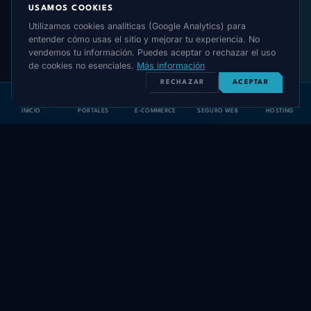
Diseñamos portadas de historias destacadas
USAMOS COOKIES
organizadas por temas relevantes (servicios,
Utilizamos cookies analíticas (Google Analytics) para
testimonios, proceso).
entender cómo usas el sitio y mejorar tu experiencia. No
vendemos tu información. Puedes aceptar o rechazar el uso
de cookies no esenciales.
Más información
RECHAZAR
ACEPTAR
INICIO
PORTALES
E-COMMERCE
SEGURO WEB
HOSTING
Auditoría competitiva
Analizamos 5 competidores directos y te
entregamos oportunidades específicas para
diferenciarte.