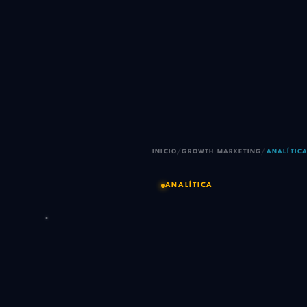
/
/
INICIO
GROWTH MARKETING
ANALÍTIC
ANALÍTICA
Medir b
sin das