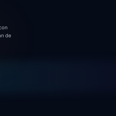
con
an de