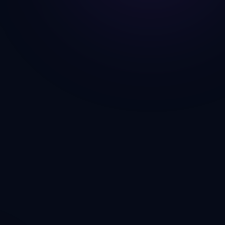
r bien —
ivos