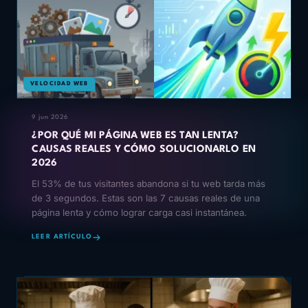
VELOCIDAD WEB
9 jun 2026
¿POR QUÉ MI PÁGINA WEB ES TAN LENTA?
CAUSAS REALES Y CÓMO SOLUCIONARLO EN
2026
El 53% de tus visitantes abandona si tu web tarda más
de 3 segundos. Estas son las 7 causas reales de una
página lenta y cómo lograr carga casi instantánea.
LEER ARTÍCULO