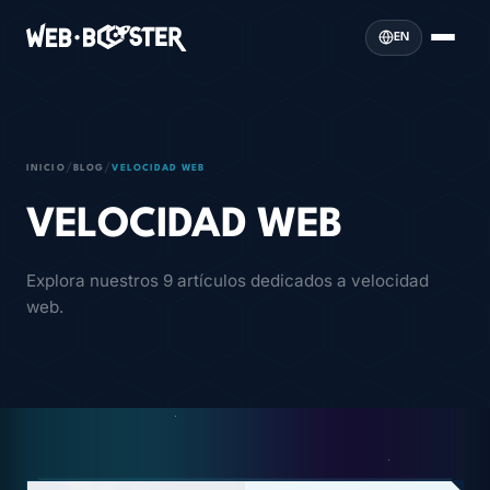
EN
/
/
INICIO
BLOG
VELOCIDAD WEB
VELOCIDAD WEB
Explora nuestros 9 artículos dedicados a velocidad
web.