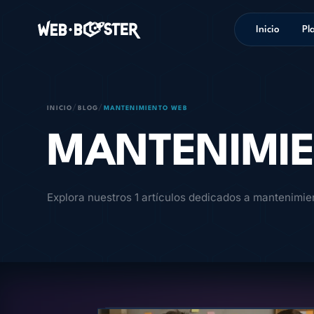
Inicio
Pl
/
/
INICIO
BLOG
MANTENIMIENTO WEB
MANTENIMI
Explora nuestros 1 artículos dedicados a mantenimie