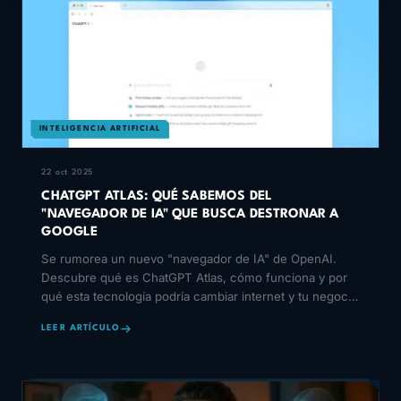
INTELIGENCIA ARTIFICIAL
22 oct 2025
CHATGPT ATLAS: QUÉ SABEMOS DEL
"NAVEGADOR DE IA" QUE BUSCA DESTRONAR A
GOOGLE
Se rumorea un nuevo "navegador de IA" de OpenAI.
Descubre qué es ChatGPT Atlas, cómo funciona y por
qué esta tecnología podría cambiar internet y tu negocio
par
LEER ARTÍCULO