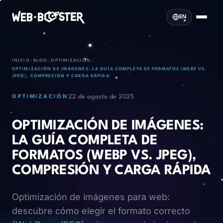
EN
/
/
/
INICIO
BLOG
OPTIMIZACIÓN
OPTIMIZACIÓN DE IMÁGENES: LA GUÍA COMPLETA DE FORMATOS (WEBP VS.
JPEG), COMPRESIÓN Y CARGA RÁPIDA
22 de agosto de 2025
OPTIMIZACIÓN
OPTIMIZACIÓN DE IMÁGENES:
LA GUÍA COMPLETA DE
FORMATOS (WEBP VS. JPEG),
COMPRESIÓN Y CARGA RÁPIDA
Optimización de imágenes para web:
descubre cómo elegir el formato correcto