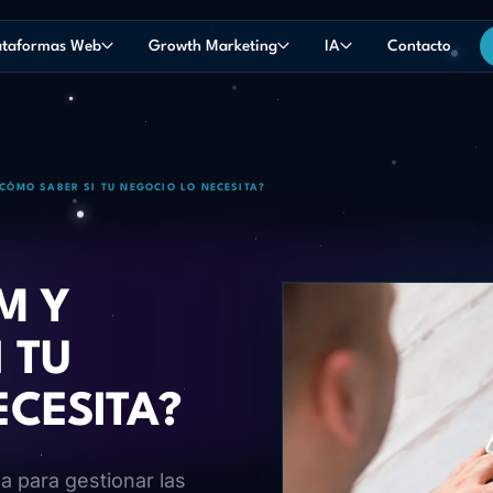
ataformas Web
Growth Marketing
IA
Contacto
 CÓMO SABER SI TU NEGOCIO LO NECESITA?
M Y
 TU
CESITA?
 para gestionar las