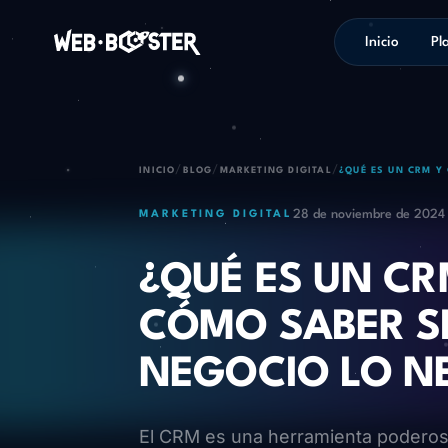
Inicio
Pl
/
/
/
INICIO
BLOG
MARKETING DIGITAL
¿QUÉ ES UN CRM Y
28 de noviembre de 2024
MARKETING DIGITAL
¿QUÉ ES UN CR
CÓMO SABER SI
NEGOCIO LO NE
El CRM es una herramienta poderosa